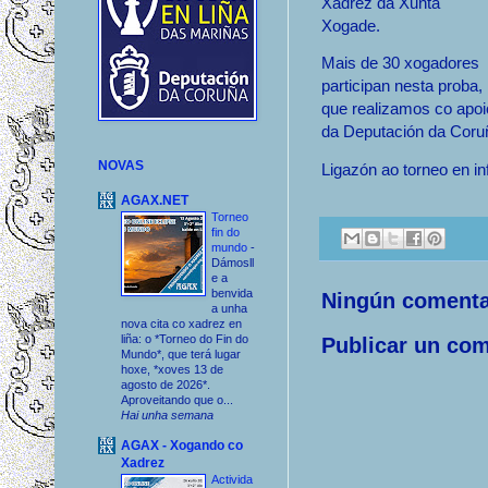
Xadrez da Xunta
Xogade.
Mais de 30 xogadores
participan nesta proba,
que realizamos co apoi
da Deputación da Coru
NOVAS
Ligazón ao torneo en i
AGAX.NET
Torneo
fin do
mundo
-
Dámosll
e a
benvida
Ningún comenta
a unha
nova cita co xadrez en
liña: o *Torneo do Fin do
Publicar un com
Mundo*, que terá lugar
hoxe, *xoves 13 de
agosto de 2026*.
Aproveitando que o...
Hai unha semana
AGAX - Xogando co
Xadrez
Activida