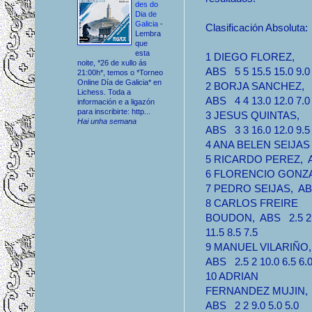
des do
Dia de
Galicia
-
Clasificación Absoluta:
Lembra
que
esta
1 DIEGO FLOREZ,
noite, *26 de xullo ás
ABS 5 5 15.5 15.0 9.0
21:00h*, temos o *Torneo
Online Día de Galicia* en
2 BORJA SANCHEZ,
Lichess. Toda a
ABS 4 4 13.0 12.0 7.0
información e a ligazón
para inscribirte: http...
3 JESUS QUINTAS,
Hai unha semana
ABS 3 3 16.0 12.0 9.5
4 ANA BELEN SEIJAS 
5 RICARDO PEREZ, AB
6 FLORENCIO GONZALE
7 PEDRO SEIJAS, ABS 
8 CARLOS FREIRE
BOUDON, ABS 2.5 2
11.5 8.5 7.5
9 MANUEL VILARIÑO
ABS 2.5 2 10.0 6.5 6.
10 ADRIAN
FERNANDEZ MUJIN,
ABS 2 2 9.0 5.0 5.0