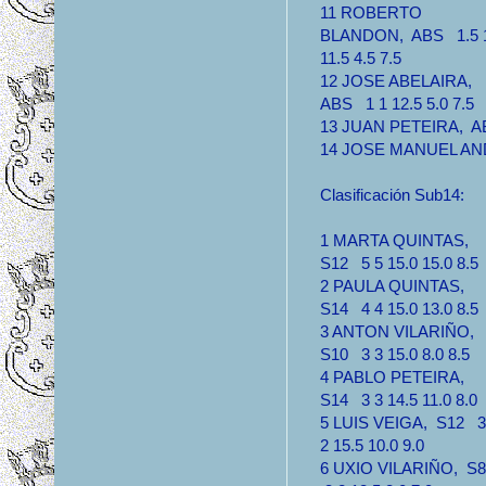
11 ROBERTO
BLANDON, ABS 1.5 
11.5 4.5 7.5
12 JOSE ABELAIRA,
ABS 1 1 12.5 5.0 7.5
13 JUAN PETEIRA, ABS
14 JOSE MANUEL ANDI
Clasificación Sub14:
1 MARTA QUINTAS,
S12 5 5 15.0 15.0 8.5
2 PAULA QUINTAS,
S14 4 4 15.0 13.0 8.5
3 ANTON VILARIÑO,
S10 3 3 15.0 8.0 8.5
4 PABLO PETEIRA,
S14 3 3 14.5 11.0 8.0
5 LUIS VEIGA, S12 3
2 15.5 10.0 9.0
6 UXIO VILARIÑO, S