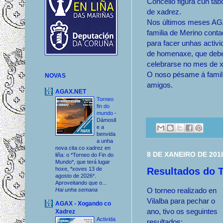
Concello figura cun tabo
de xadrez.
Nos últimos meses AG
familia de Merino conta
para facer unhas activ
de homenaxe, que debe
celebrarse no mes de 
O noso pésame á famil
NOVAS
amigos.
AGAX.NET
Torneo
fin do
mundo
-
Dámosll
e a
benvida
a unha
nova cita co xadrez en
8 DE XANEIRO DE 201
liña: o *Torneo do Fin do
Mundo*, que terá lugar
Resultados do 
hoxe, *xoves 13 de
agosto de 2026*.
Aproveitando que o...
O torneo realizado en
Hai unha semana
Vilalba para pechar o
AGAX - Xogando co
ano, tivo os seguintes
Xadrez
Activida
resultados: