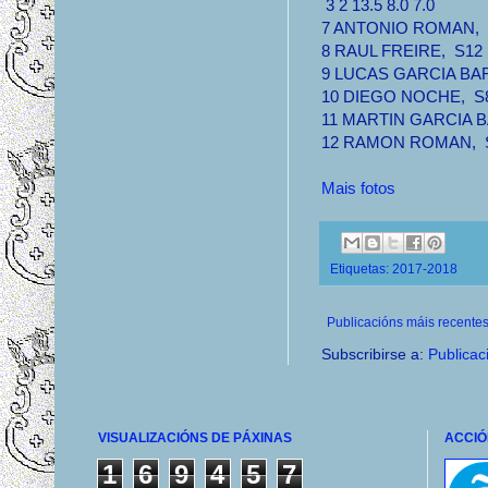
3 2 13.5 8.0 7.0
7 ANTONIO ROMAN, S1
8 RAUL FREIRE, S12 2
9 LUCAS GARCIA BARJ
10 DIEGO NOCHE, S8 1
11 MARTIN GARCIA BA
12 RAMON ROMAN, S8 
Mais fotos
Etiquetas:
2017-2018
Publicacións máis recente
Subscribirse a:
Publicac
VISUALIZACIÓNS DE PÁXINAS
ACCIÓ
1
6
9
4
5
7