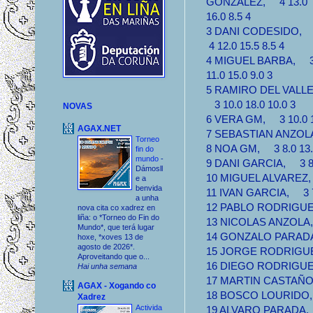
GONZALEZ, 4 13.0
16.0 8.5 4
3 DANI CODESIDO,
4 12.0 15.5 8.5 4
4 MIGUEL BARBA, 
11.0 15.0 9.0 3
5 RAMIRO DEL VALL
3 10.0 18.0 10.0 3
NOVAS
6 VERA GM, 3 10.0 16
AGAX.NET
7 SEBASTIAN ANZOLA,
Torneo
8 NOA GM, 3 8.0 13.5
fin do
mundo
-
9 DANI GARCIA, 3 8.0
Dámosll
10 MIGUEL ALVAREZ, 
e a
benvida
11 IVAN GARCIA, 3 7.
a unha
12 PABLO RODRIGUEZ,
nova cita co xadrez en
liña: o *Torneo do Fin do
13 NICOLAS ANZOLA, 
Mundo*, que terá lugar
14 GONZALO PARADA,
hoxe, *xoves 13 de
agosto de 2026*.
15 JORGE RODRIGUEZ
Aproveitando que o...
16 DIEGO RODRIGUEZ,
Hai unha semana
17 MARTIN CASTAÑO, 
AGAX - Xogando co
18 BOSCO LOURIDO, 1
Xadrez
Activida
19 ALVARO PARADA, 1