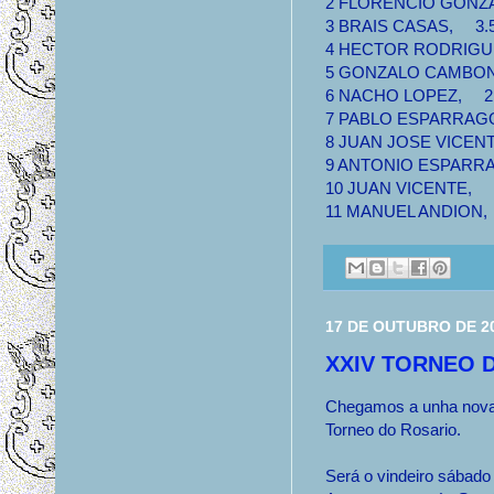
2 FLORENCIO GONZAL
3 BRAIS CASAS, 3.5 9
4 HECTOR RODRIGUEZ
5 GONZALO CAMBON, 
6 NACHO LOPEZ, 2 7.
7 PABLO ESPARRAGO,
8 JUAN JOSE VICENTE
9 ANTONIO ESPARRAG
10 JUAN VICENTE, 1 
11 MANUEL ANDION, 1
17 DE OUTUBRO DE 2
XXIV TORNEO 
Chegamos a unha nova
Torneo do Rosario.
Será o vindeiro sábado