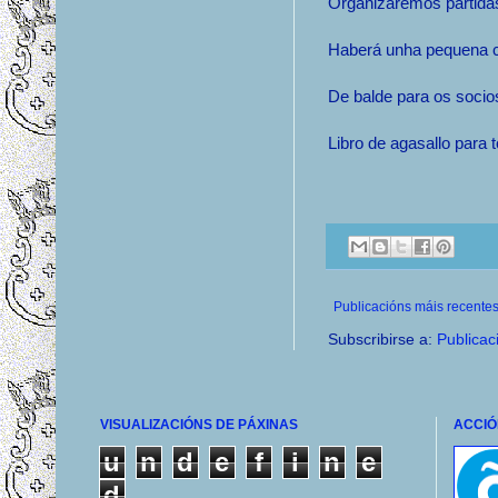
Organizaremos partidas
Haberá unha pequena co
De balde para os soci
Libro de agasallo para 
Publicacións máis recente
Subscribirse a:
Publicac
VISUALIZACIÓNS DE PÁXINAS
ACCIÓ
u
n
d
e
f
i
n
e
d