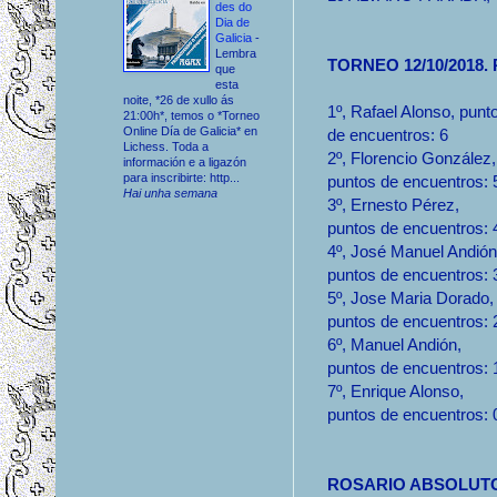
des do
Dia de
Galicia
-
Lembra
TORNEO 12/10/2018.
que
esta
noite, *26 de xullo ás
1º, Rafael Alonso, punt
21:00h*, temos o *Torneo
Online Día de Galicia* en
de encuentros: 6
Lichess. Toda a
2º, Florencio González,
información e a ligazón
para inscribirte: http...
puntos de encuentros: 
Hai unha semana
3º, Ernesto Pérez,
puntos de encuentros: 
4º, José Manuel Andión
puntos de encuentros: 
5º, Jose Maria Dorado,
puntos de encuentros: 
6º, Manuel Andión,
puntos de encuentros: 
7º, Enrique Alonso,
puntos de encuentros: 
ROSARIO ABSOLUT