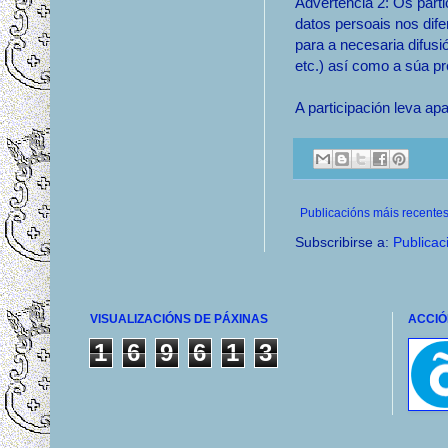
Advertencia 2: Os parti
datos persoais nos dif
para a necesaria difusió
etc.) así como a súa p
A participación leva ap
Publicacións máis recente
Subscribirse a:
Publicac
VISUALIZACIÓNS DE PÁXINAS
ACCIÓ
1
6
9
6
1
3