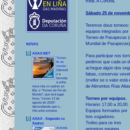
Real. A Coruña.
Sábado 25 de novemb
Teremos dous torneos:
equipos integrados por
Torneo de Pasapezas 
Mundial de Pasapezas)
NOVAS
AGAX.NET
Para participar nos to
Torneo
pedimos que cada un 
fin do
mundo
-
achegue algún dos segui
Dámosll
fabas, conservas vexeta
e a
benvida
(mellor se o valor está 
a unha
de Alimentos Rías Altas
nova cita co xadrez en
liña: o *Torneo do Fin do
Mundo*, que terá lugar
Torneo por equipos.
hoxe, *xoves 13 de
agosto de 2026*.
Horario: 17,00 a 20,00.
Aproveitando que o...
Equipos formados por
Hai unha semana
tres xogadores.
AGAX - Xogando co
Trofeo para os tres
Xadrez
Activida
primeiros equipos