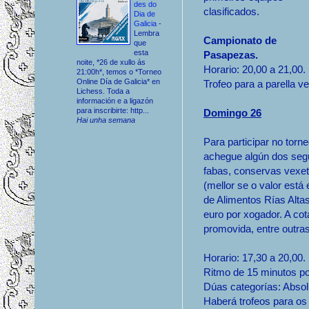
des do
clasificados.
Dia de
Galicia
-
Lembra
Campionato de
que
esta
Pasapezas.
noite, *26 de xullo ás
Horario: 20,00 a 21,00.
21:00h*, temos o *Torneo
Online Día de Galicia* en
Trofeo para a parella v
Lichess. Toda a
información e a ligazón
para inscribirte: http...
Domingo 26
Hai unha semana
Para participar no tor
achegue algún dos segui
fabas, conservas vexeta
(mellor se o valor está 
de Alimentos Rías Altas
euro por xogador. A cot
promovida, entre outra
Horario: 17,30 a 20,00.
Ritmo de 15 minutos por
Dúas categorías: Abso
Haberá trofeos para os 