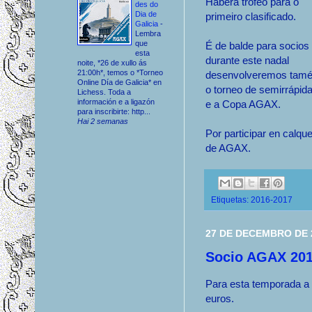
Haberá trofeo para o
des do
Dia de
primeiro clasificado.
Galicia
-
Lembra
que
É de balde para socios
esta
durante este nadal
noite, *26 de xullo ás
21:00h*, temos o *Torneo
desenvolveremos tam
Online Día de Galicia* en
o torneo de semirrápid
Lichess. Toda a
información e a ligazón
e a Copa AGAX.
para inscribirte: http...
Hai 2 semanas
Por participar en calqu
de AGAX.
Etiquetas:
2016-2017
27 DE DECEMBRO DE 
Socio AGAX 201
Para esta temporada a 
euros.