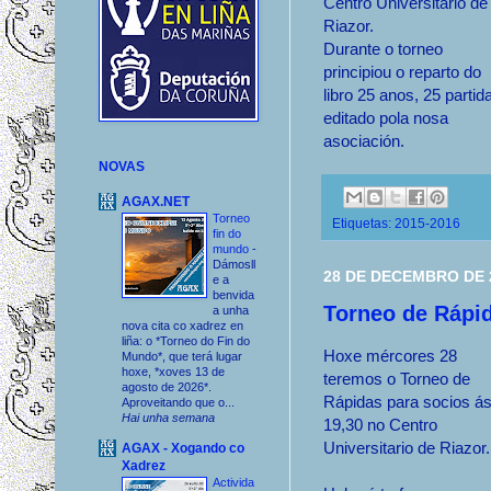
Centro Universitario de
Riazor.
Durante o torneo
principiou o reparto do
libro 25 anos, 25 partid
editado pola nosa
asociación.
NOVAS
AGAX.NET
Torneo
Etiquetas:
2015-2016
fin do
mundo
-
Dámosll
28 DE DECEMBRO DE 
e a
benvida
Torneo de Rápid
a unha
nova cita co xadrez en
liña: o *Torneo do Fin do
Hoxe mércores 28
Mundo*, que terá lugar
hoxe, *xoves 13 de
teremos o Torneo de
agosto de 2026*.
Rápidas para socios á
Aproveitando que o...
Hai unha semana
19,30 no Centro
Universitario de Riazor.
AGAX - Xogando co
Xadrez
Activida