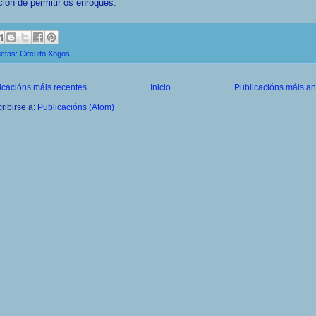
ción de permitir os enroques.
uetas:
Circuito Xogos
icacións máis recentes
Inicio
Publicacións máis an
ribirse a:
Publicacións (Atom)