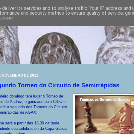
deliver its services and to analyze traffic. Your IP address and
formance and security metrics to ensure quality of service, ge
 abuse.
E NOVEMBRO DE 2012
undo Torneo do Circuito de Semirrápidas
deiro domingo terá lugar o Torneo de
no de Xadrez, organizado polo CIDU e
erá o segundo dos Torneos do Circuito
emirrápidas de AGAX.
ba será a partir das 16,30 da tarde
idindo coa celebración da Copa Galicia
tegoría cadete.