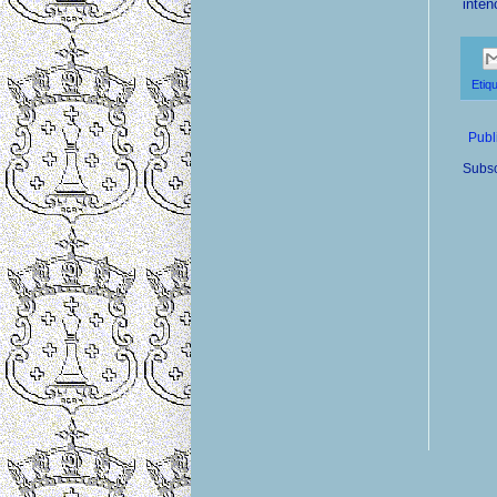
inten
Etiq
Publ
Subsc