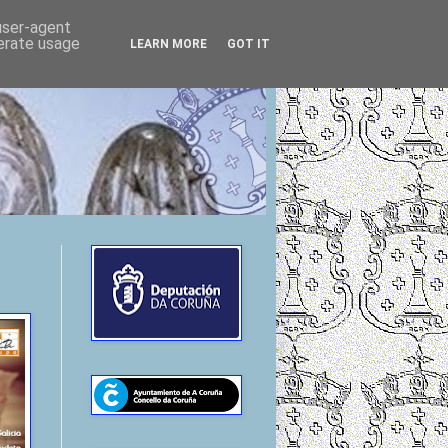
 user-agent
nerate usage
LEARN MORE
GOT IT