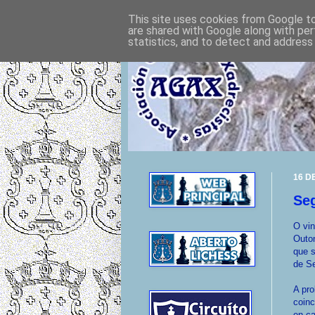
This site uses cookies from Google to 
are shared with Google along with per
statistics, and to detect and address
16 D
Seg
O vin
Outo
que s
de S
A pro
coinc
en ca