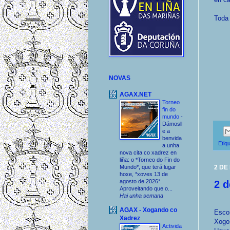
Toda
NOVAS
AGAX.NET
Torneo
fin do
mundo
-
Dámosll
e a
benvida
Etiq
a unha
nova cita co xadrez en
liña: o *Torneo do Fin do
2 DE
Mundo*, que terá lugar
hoxe, *xoves 13 de
agosto de 2026*.
2 
Aproveitando que o...
Hai unha semana
AGAX - Xogando co
Esco
Xadrez
Xogo
Activida