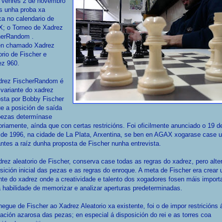
 venres 2 de novembro
s unha proba xa
ca no calendario de
; o Torneo de Xadrez
herRandom
.
n chamado Xadrez
orio de Fischer e
ez 960.
drez FischerRandom é
variante do xadrez
sta por Bobby Fischer
e a posición de saída
pezas determínase
oriamente, aínda que con certas restricións. Foi oficilmente anunciado o 19 d
de 1996, na cidade de La Plata, Arxentina, se ben en AGAX xogarase case 
ntes a raíz dunha proposta de Fischer nunha entrevista.
rez aleatorio de Fischer, conserva case todas as regras do xadrez, pero alte
sición inicial das pezas e as regras do enroque. A meta de Fischer era crear
nte do xadrez onde a creatividade e talento dos xogadores fosen máis import
 habilidade de memorizar e analizar aperturas predeterminadas.
egue de Fischer ao Xadrez Aleatorio xa existente, foi o de impor restricións 
ación azarosa das pezas; en especial á disposición do rei e as torres coa