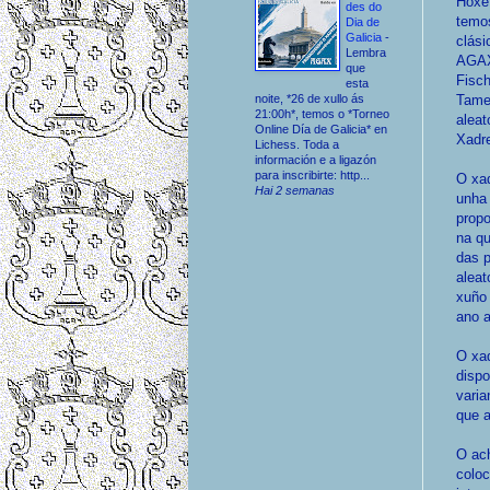
Hoxe
des do
temo
Dia de
Galicia
-
clási
Lembra
AGAX
que
Fisc
esta
Tame
noite, *26 de xullo ás
21:00h*, temos o *Torneo
aleat
Online Día de Galicia* en
Xadr
Lichess. Toda a
información e a ligazón
para inscribirte: http...
O xa
Hai 2 semanas
unha 
propo
na qu
das 
aleat
xuño 
ano a
O xad
dispo
varia
que a
O ach
coloc