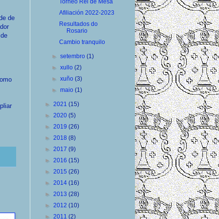
Torneo Rei de Mesa
Afiliación 2022-2023
de de
Resultados do
dor
Rosario
 de
Cambio tranquilo
►
setembro
(1)
►
xullo
(2)
►
xuño
(3)
 como
►
maio
(1)
►
2021
(15)
liar
►
2020
(5)
►
2019
(26)
►
2018
(8)
►
2017
(9)
►
2016
(15)
►
2015
(26)
►
2014
(16)
►
2013
(28)
►
2012
(10)
►
2011
(2)