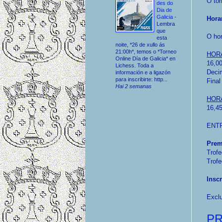
O to
des do
Dia de
Galicia
-
Hora
Lembra
que
O hor
esta
noite, *26 de xullo ás
21:00h*, temos o *Torneo
HOR
Online Día de Galicia* en
16,00
Lichess. Toda a
Decim
información e a ligazón
para inscribirte: http...
Final
Hai 2 semanas
HOR
16,45
ENTR
Prem
Trofe
Trofe
Insc
Exclu
PR