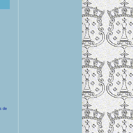
s de
.