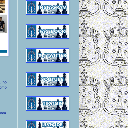
, no
como
para