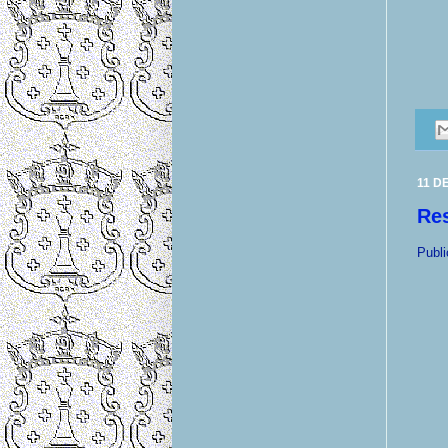
11 D
Res
Publ