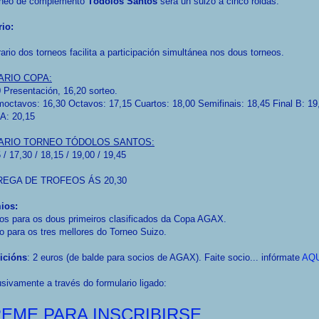
rneo de complemento
Tódolos Santos
será un suizo a cinco roldas.
rio:
ario dos torneos facilita a participación simultánea nos dous torneos.
ARIO COPA:
 Presentación, 16,20 sorteo.
octavos: 16,30 Octavos: 17,15 Cuartos: 18,00 Semifinais: 18,45 Final B: 19
 A: 20,15
ARIO TORNEO TÓDOLOS SANTOS:
 / 17,30 / 18,15 / 19,00 / 19,45
EGA DE TROFEOS ÁS 20,30
ios:
os para os dous primeiros clasificados da Copa AGAX.
o para os tres mellores do Torneo Suizo.
ricións
: 2 euros (de balde para socios de AGAX). Faite socio... infórmate
AQU
sivamente a través do formulario ligado:
EME PARA INSCRIBIRSE