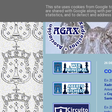
This site uses cookies from Google to 
are shared with Google along with per
statistics, and to detect and address
26 D
CO
En 2
Xadr
Anive
a
Co
Sant
En 20
todo