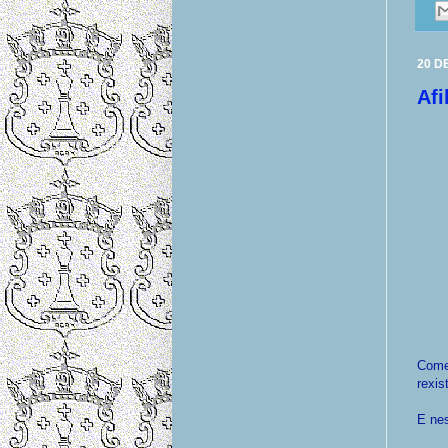
20 D
Afi
Come
rexis
E ne