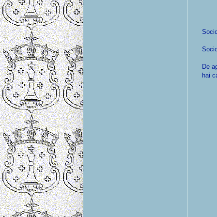
Socio
Socio
De ag
hai c