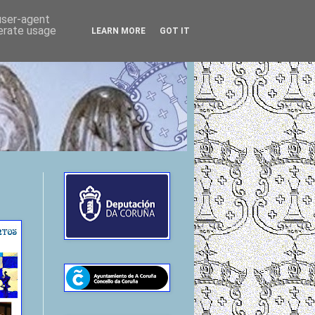
 user-agent
nerate usage
LEARN MORE
GOT IT