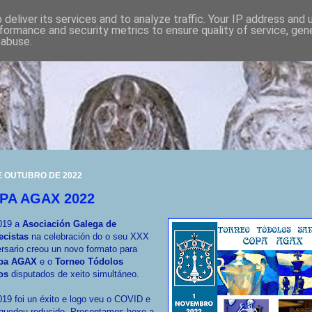
deliver its services and to analyze traffic. Your IP address and
formance and security metrics to ensure quality of service, ge
 abuse.
E OUTUBRO DE 2022
PA AGAX 2022
019 a
Asociación Galega de
ecistas
na celebración do o seu XXX
rsario creou un novo formato para
pa AGAX
e o
Torneo Tódolos
os
disputados de xeito simultáneo.
19 foi un éxito e logo veu o COVID e
 quedou reducido. Presentamos hoxe a