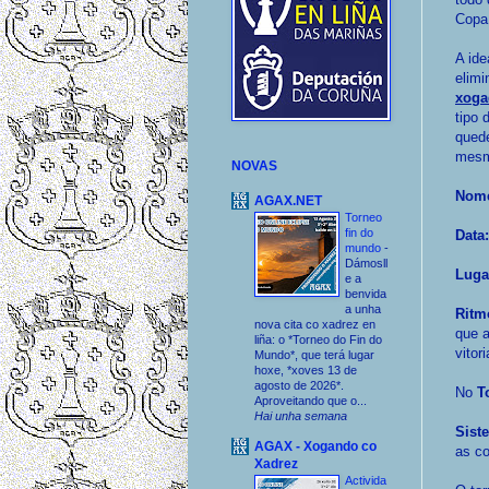
Copa
A ide
elimi
xoga
tipo 
qued
mesm
NOVAS
Nome
AGAX.NET
Torneo
fin do
Data:
mundo
-
Dámosll
Luga
e a
benvida
a unha
Ritm
nova cita co xadrez en
que a
liña: o *Torneo do Fin do
vitor
Mundo*, que terá lugar
hoxe, *xoves 13 de
agosto de 2026*.
No
T
Aproveitando que o...
Hai unha semana
Sist
AGAX - Xogando co
as co
Xadrez
Activida