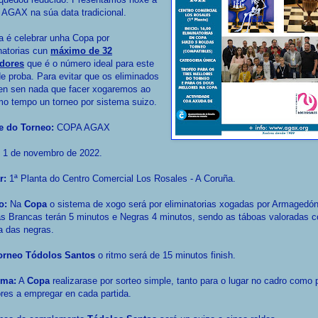
 AGAX na súa data tradicional.
a é celebrar unha Copa por
natorias cun
máximo de 32
dores
que é o número ideal para este
de proba. Para evitar que os eliminados
en sen nada que facer xogaremos ao
o tempo un torneo por sistema suizo.
 do Torneo:
COPA AGAX
1 de novembro de 2022.
r:
1ª Planta do Centro Comercial Los Rosales - A Coruña.
o:
Na
Copa
o sistema de xogo será por eliminatorias xogadas por Armagedón
s Brancas terán 5 minutos e Negras 4 minutos, sendo as táboas valoradas 
ia das negras.
orneo Tódolos Santos
o ritmo será de 15 minutos finish.
ema:
A
Copa
realizarase por sorteo simple, tanto para o lugar no cadro como 
res a empregar en cada partida.