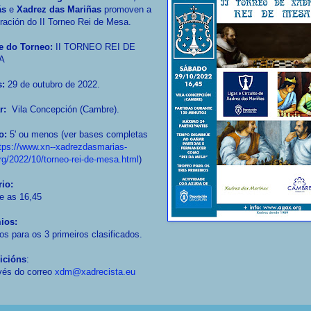
ás
e
Xadrez das Mariñas
promoven a
ración do II Torneo Rei de Mesa.
 do Torneo:
II TORNEO REI DE
A
s:
29 de outubro de 2022.
r:
Vila Concepción (Cambre).
o:
5' ou menos (ver bases completas
tps://www.xn--xadrezdasmarias-
rg/2022/10/torneo-rei-de-mesa.html
)
rio:
e as 16,45
ios:
os para os 3 primeiros clasificados.
ricións
:
vés do correo
xdm@xadrecista.eu