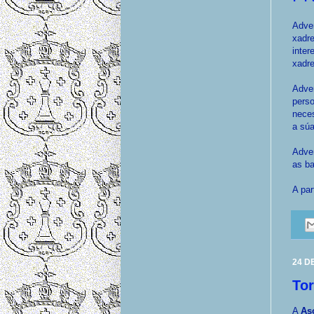
Adver
xadr
inter
xadre
Adver
perso
neces
a súa
Adver
as b
A par
24 D
To
A
As