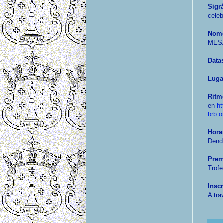
Sigr
celeb
Nome
MES
Data
Luga
Ritm
en
ht
brb.o
Hora
Dend
Prem
Trofe
Insc
A tra