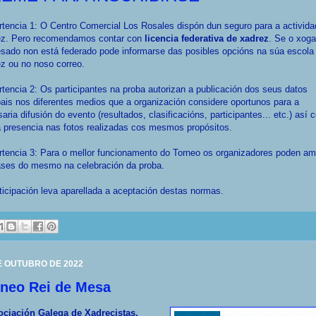
tencia 1: O Centro Comercial Los Rosales dispón dun seguro para a activida
ez. Pero recomendamos contar con
licencia federativa de xadrez
. Se o xoga
esado non está federado pode informarse das posibles opcións na súa escola
z ou no noso correo.
tencia 2: Os participantes na proba autorizan a publicación dos seus datos
ais nos diferentes medios que a organización considere oportunos para a
aria difusión do evento (resultados, clasificacións, participantes... etc.) así
 presencia nas fotos realizadas cos mesmos propósitos.
tencia 3: Para o mellor funcionamento do Torneo os organizadores poden amp
ases do mesmo na celebración da proba.
ticipación leva aparellada a aceptación destas normas.
E OUTUBRO DE 2022
rneo Rei de Mesa
ociación Galega de Xadrecistas,