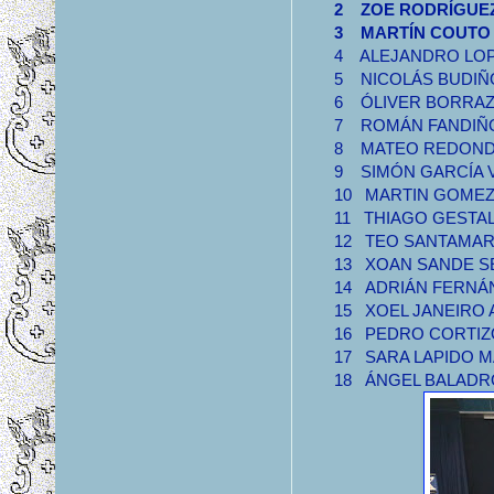
2 ZOE RODRÍGU
3 MARTÍN COUT
4 ALEJANDRO L
5 NICOLÁS BUD
6 ÓLIVER BORR
7 ROMÁN FANDI
8 MATEO REDO
9 SIMÓN GARCÍ
10 MARTIN GOM
11 THIAGO GEST
12 TEO SANTAM
13 XOAN SAND
14 ADRIÁN FER
15 XOEL JANEI
16 PEDRO CORT
17 SARA LAPID
18 ÁNGEL BALAD