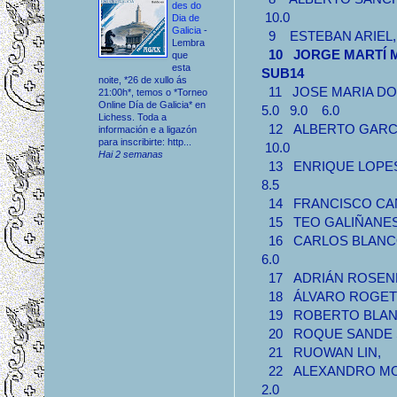
des do
10.0
Dia de
Galicia
-
9 ESTEBAN ARIE
Lembra
10 JORGE MARTÍ 
que
esta
SUB14
noite, *26 de xullo ás
11 JOSE MARIA
21:00h*, temos o *Torneo
Online Día de Galicia* en
5.0 9.0 6.0
Lichess. Toda a
12 ALBERTO GAR
información e a ligazón
para inscribirte: http...
10.0
Hai 2 semanas
13 ENRIQUE LOP
8.5
14 FRANCISCO C
15 TEO GALIÑAN
16 CARLOS BLANC
6.0
17 ADRIÁN ROSE
18 ÁLVARO ROGE
19 ROBERTO BLA
20 ROQUE SAND
21 RUOWAN LIN
22 ALEXANDRO 
2.0