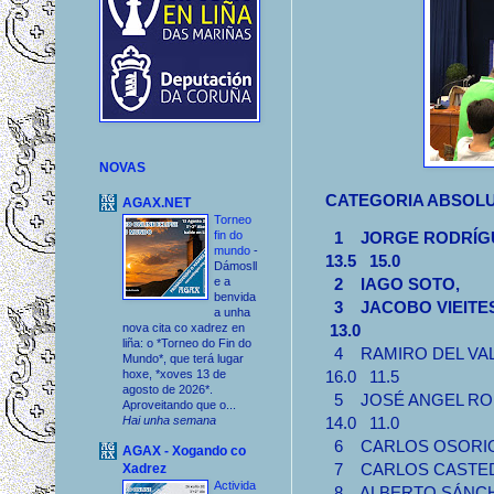
NOVAS
CATEGORIA ABSOLU
AGAX.NET
Torneo
1 JORGE RODRÍG
fin do
mundo
-
13.5 15.0
Dámosll
2 IAGO SOTO, 14
e a
benvida
3 JACOBO VIEI
a unha
13.0
nova cita co xadrez en
liña: o *Torneo do Fin do
4 RAMIRO DEL 
Mundo*, que terá lugar
16.0 11.5
hoxe, *xoves 13 de
agosto de 2026*.
5 JOSÉ ANGEL 
Aproveitando que o...
14.0 11.0
Hai unha semana
6 CARLOS OSOR
AGAX - Xogando co
7 CARLOS CASTEDO
Xadrez
Activida
8 ALBERTO SÁNCH