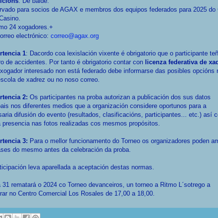
ricións
: De balde.
rvado para socios de AGAX e membros dos equipos federados para 2025 do
Casino.
mo 24 xogadores.+
orreo electrónico:
correo@agax.org
rtencia 1
: Dacordo coa lexislación vixente é obrigatorio que o participante te
o de accidentes. Por tanto é obrigatorio contar con
licenza federativa de xa
xogador interesado non está federado debe informarse das posibles opcións 
scola de xadrez ou no noso correo.
rtencia 2:
Os participantes na proba autorizan a publicación dos sus datos
ais nos diferentes medios que a organización considere oportunos para a
aria difusión do evento (resultados, clasificacións, participantes... etc.) así
 presencia nas fotos realizadas cos mesmos propósitos.
rtencia 3:
Para o mellor funcionamento do Torneo os organizadores poden am
ases do mesmo antes da celebración da proba.
ticipación leva aparellada a aceptación destas normas.
 31 rematará o 2024 co Torneo devanceiros, un torneo a Ritmo L´sotrego a
rar no Centro Comercial Los Rosales de 17,00 a 18,00.