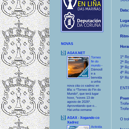
Data:
Luga
(Alñm
Ritm
NOVAS
Hora
AGAX.NET
1ª Ro
Torneo
fin do
2ª Ro
mundo
-
3ª Ro
Dámosll
4ª Ro
e a
5ª Ro
benvida
a unha
nova cita co xadrez en
ENTR
liña: o *Torneo do Fin do
Mundo*, que terá lugar
hoxe, *xoves 13 de
Prem
agosto de 2026*.
Trofe
Aproveitando que o...
Trofe
Hai unha semana
AGAX - Xogando co
O tro
Xadrez
Activida