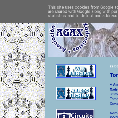
This site uses cookies from Google to 
are shared with Google along with per
statistics, and to detect and address
29 D
Tor
A
As
Xadr
últim
Torne
Deva
Nome
SOC