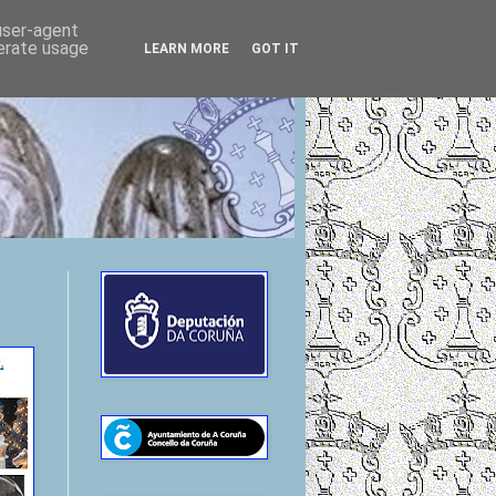
 user-agent
nerate usage
LEARN MORE
GOT IT