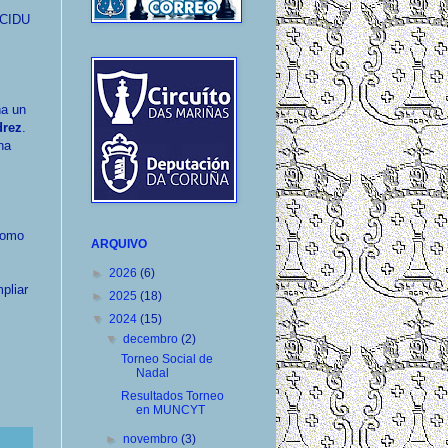
 CIDU
ña un
drez
.
na
 como
ARQUIVO
►
2026
(6)
pliar
►
2025
(18)
▼
2024
(15)
▼
decembro
(2)
Torneo Social de
Nadal
Resultados Torneo
en MUNCYT
►
novembro
(3)