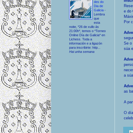
Insc
des do
Rese
Dia de
Galicia
-
e do 
Lembra
Máxi
que
Por c
esta
noite, *26 de xullo ás
21:00h*, temos o *Torneo
Adve
Online Día de Galicia* en
segur
Lichess. Toda a
Se o 
información e a ligazón
para inscribirte: http...
súa e
Hai unha semana
Adve
perso
neces
a súa
Adve
as b
A par
O día
celeb