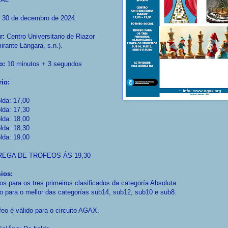
30 de decembro de 2024.
r:
Centro Universitario de Riazor
irante Lángara, s.n.).
o:
10 minutos + 3 segundos
rio:
lda:
17,00
lda:
17,30
lda:
18,00
lda:
18,30
lda:
19,00
EGA DE TROFEOS ÁS 19,30
ios:
os para os tres primeiros clasificados da categoría Absoluta.
o para o mellor das categorías sub14, sub12, sub10 e sub8.
feo é válido para o circuito AGAX.