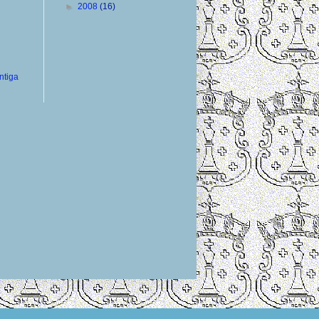
►
2008
(16)
ntiga