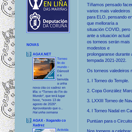
Tíñamos pensado face
varios mais valedeiros
para ELO, pensando e
que melloraría a
situación COVID, pero
ante a situación actual
os torneos serán mais
NOVAS
modestos e
prolongaranse durante 
AGAX.NET
Torneo
tempada 2021-2022.
fin do
mundo
-
Os torneos valedeiros n
Dámosll
e a
benvida
1. I Torneo do Temple.
a unha
nova cita co xadrez en
2. Copa González Mar
liña: o *Torneo do Fin do
Mundo*, que terá lugar
hoxe, *xoves 13 de
3. LXXIII Torneo de Nav
agosto de 2026*.
Aproveitando que o...
4. I Torneo Nadal en C
Hai unha semana
Puntúan para o Circuito
AGAX - Xogando co
Xadrez
Activida
Nos torneos a celebra