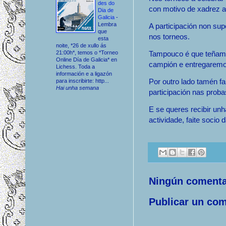
des do
con motivo de xadrez a
Dia de
Galicia
-
Lembra
A participación non sup
que
nos torneos.
esta
noite, *26 de xullo ás
21:00h*, temos o *Torneo
Tampouco é que teñamo
Online Día de Galicia* en
campión e entregaremo
Lichess. Toda a
información e a ligazón
Por outro lado tamén f
para inscribirte: http...
Hai unha semana
participación nas pro
E se queres recibir un
actividade, faite socio
Ningún comenta
Publicar un com