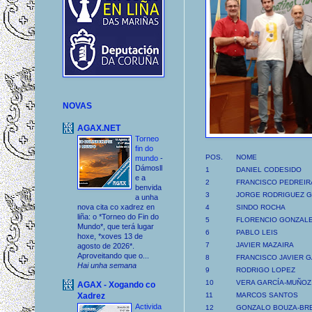
NOVAS
AGAX.NET
Torneo
fin do
POS.
NOME
mundo
-
Dámosll
1
DANIEL CODESIDO
e a
2
FRANCISCO PEDREIR
benvida
3
JORGE RODRIGUEZ G
a unha
nova cita co xadrez en
4
SINDO ROCHA
liña: o *Torneo do Fin do
5
FLORENCIO GONZAL
Mundo*, que terá lugar
6
PABLO LEIS
hoxe, *xoves 13 de
7
JAVIER MAZAIRA
agosto de 2026*.
Aproveitando que o...
8
FRANCISCO JAVIER G
Hai unha semana
9
RODRIGO LOPEZ
10
VERA GARCÍA-MUÑOZ
AGAX - Xogando co
Xadrez
11
MARCOS SANTOS
Activida
12
GONZALO BOUZA-BR