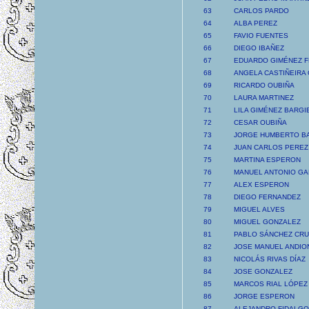
63
CARLOS PARDO
64
ALBA PEREZ
65
FAVIO FUENTES
66
DIEGO IBAÑEZ
67
EDUARDO GIMÉNEZ 
68
ANGELA CASTIÑEIRA
69
RICARDO OUBIÑA
70
LAURA MARTINEZ
71
LILA GIMÉNEZ BARGI
72
CESAR OUBIÑA
73
JORGE HUMBERTO B
74
JUAN CARLOS PEREZ
75
MARTINA ESPERON
76
MANUEL ANTONIO GA
77
ALEX ESPERON
78
DIEGO FERNANDEZ
79
MIGUEL ALVES
80
MIGUEL GONZALEZ
81
PABLO SÁNCHEZ CRU
82
JOSE MANUEL ANDIO
83
NICOLÁS RIVAS DÍAZ
84
JOSE GONZALEZ
85
MARCOS RIAL LÓPEZ
86
JORGE ESPERON
87
ALEJANDRO FIDALGO