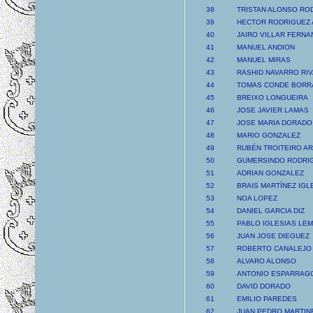
38
TRISTAN ALONSO RO
39
HECTOR RODRIGUEZ 
40
JAIRO VILLAR FERNA
41
MANUEL ANDION
42
MANUEL MIRAS
43
RASHID NAVARRO RI
44
TOMAS CONDE BORR
45
BREIXO LONGUEIRA
46
JOSE JAVIER LAMAS
47
JOSE MARIA DORADO
48
MARIO GONZALEZ
49
RUBÉN TROITEIRO A
50
GUMERSINDO RODRI
51
ADRIAN GONZALEZ
52
BRAIS MARTÍNEZ IGL
53
NOA LOPEZ
54
DANIEL GARCIA DIZ
55
PABLO IGLESIAS LE
56
JUAN JOSE DIEGUEZ
57
ROBERTO CANALEJO
58
ALVARO ALONSO
59
ANTONIO ESPARRAG
60
DAVID DORADO
61
EMILIO PAREDES
62
JUAN PEDRO MARTIN