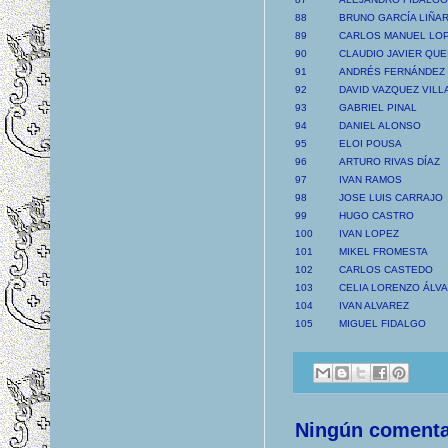
88
BRUNO GARCÍA LIÑA
89
CARLOS MANUEL LO
90
CLAUDIO JAVIER QUE
91
ANDRÉS FERNÁNDEZ
92
DAVID VAZQUEZ VIL
93
GABRIEL PINAL
94
DANIEL ALONSO
95
ELOI POUSA
96
ARTURO RIVAS DÍAZ
97
IVAN RAMOS
98
JOSE LUIS CARRAJO
99
HUGO CASTRO
100
IVAN LOPEZ
101
MIKEL FROMESTA
102
CARLOS CASTEDO
103
CELIA LORENZO ÁLV
104
IVAN ALVAREZ
105
MIGUEL FIDALGO
Ningún comenta