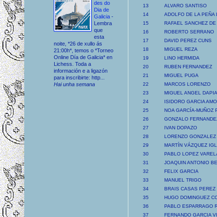
des do
13
ALVARO SANTISO
Dia de
14
ADOLFO DE LA PEÑA
Galicia
-
Lembra
15
RAFAEL SANCHEZ DE
que
16
ROBERTO SERRANO
esta
17
DAVID PEREZ CUNS
noite, *26 de xullo ás
18
MIGUEL REZA
21:00h*, temos o *Torneo
Online Día de Galicia* en
19
LINO HERMIDA
Lichess. Toda a
20
RUBEN FERNANDEZ
información e a ligazón
21
MIGUEL PUGA
para inscribirte: http...
Hai unha semana
22
MARCOS LORENZO
23
MIGUEL ANGEL DAPI
24
ISIDORO GARCIA AM
25
NOA GARCÍA-MUÑOZ 
26
GONZALO FERNANDE
27
IVAN DOPAZO
28
LORENZO GONZALEZ
29
MARTÍN VÁZQUEZ IG
30
PABLO LOPEZ VAREL
31
JOAQUIN ANTONIO B
32
FELIX GARCIA
33
MANUEL TRIGO
34
BRAIS CASAS PEREZ
35
HUGO DOMINGUEZ C
36
PABLO ESPARRAGO 
37
FERNANDO GARCIA V