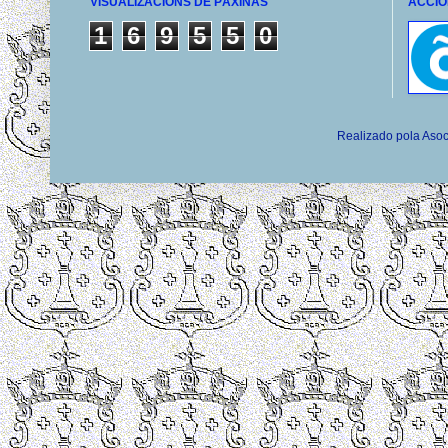
VISUALIZACIÓNS DE PÁXINAS
ACCIÓ
1
6
9
5
5
0
Realizado pola Asoc