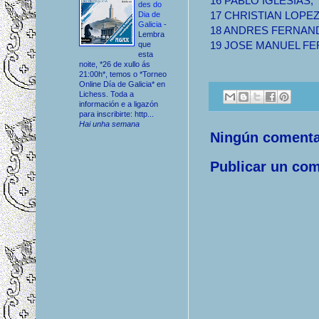
16
PABLO IGLESIAS,
des do
17
CHRISTIAN LOPE
Dia de
Galicia
-
18
ANDRES FERNAN
Lembra
19
JOSE MANUEL F
que
esta
noite, *26 de xullo ás
21:00h*, temos o *Torneo
Online Día de Galicia* en
Lichess. Toda a
información e a ligazón
para inscribirte: http...
Hai unha semana
Ningún comenta
Publicar un com