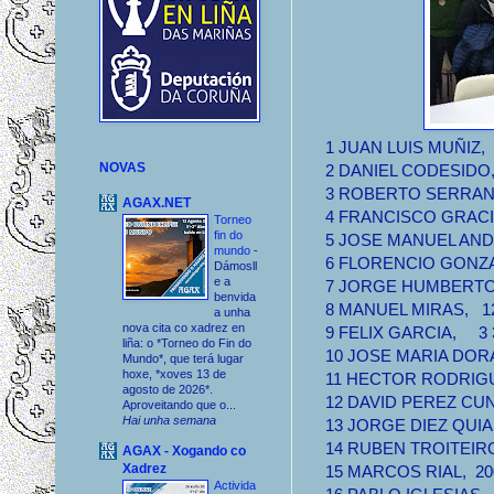
1
JUAN LUIS MUÑIZ,
NOVAS
2
DANIEL CODESIDO
3
ROBERTO SERRA
AGAX.NET
4
FRANCISCO GRACI
Torneo
fin do
5
JOSE MANUEL AND
mundo
-
6
FLORENCIO GONZ
Dámosll
e a
7
JORGE HUMBERTO
benvida
8
MANUEL MIRAS,
1
a unha
nova cita co xadrez en
9
FELIX GARCIA,
3
liña: o *Torneo do Fin do
10
JOSE MARIA DOR
Mundo*, que terá lugar
hoxe, *xoves 13 de
11
HECTOR RODRIG
agosto de 2026*.
12
DAVID PEREZ CU
Aproveitando que o...
Hai unha semana
13
JORGE DIEZ QUI
14
RUBEN TROITEIR
AGAX - Xogando co
Xadrez
15
MARCOS RIAL,
20
Activida