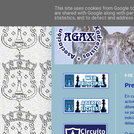
This site uses cookies from Google to 
are shared with Google along with per
statistics, and to detect and address
6 DE
Pr
En c
activ
difer
se po
indiv
delas
O día