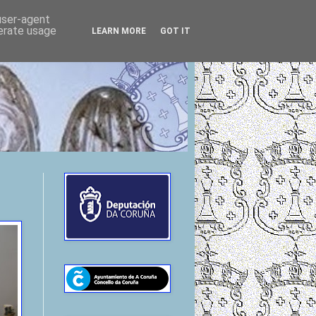
 user-agent
nerate usage
LEARN MORE
GOT IT