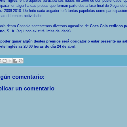
rte Inglés
, entre aqueles participantes nados en 1998 ou con posteridade, q
ciparan en algunha das probas que forman parte desta fase final de Xogando 
z 2009-2010. De feito cada xogador terá tantas papeletas como participació
nas diferentes actividades.
ais desta Consola sortearemos diversos agasallos de
Coca Cola cedidos p
no, S. A
. (aqui non existirá limite de idade).
 poder gañar algún destes premios será obrigatorio estar presente na sa
rte Inglés as 20,00 horas do día 24 de abril.
ngún comentario:
licar un comentario