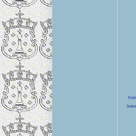
Publ
Subsc