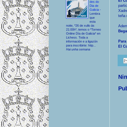
El Co
des do
parti
Dia de
Galicia
-
Xadre
Lembra
teña 
que
esta
noite, *26 de xullo ás
Adem
21:00h*, temos o *Torneo
Bega
Online Día de Galicia* en
Lichess. Toda a
Para
información e a ligazón
para inscribirte: http...
El Co
Hai unha semana
Ni
Pub