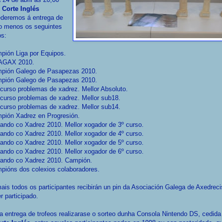
 Corte Inglés
ederemos á entrega de
o menos os seguintes
os:
pión Liga por Equipos.
 AGAX 2010.
mpión Galego de Pasapezas 2010.
mpión Galego de Pasapezas 2010.
curso problemas de xadrez. Mellor Absoluto.
curso problemas de xadrez. Mellor sub18.
curso problemas de xadrez. Mellor sub14.
pión Xadrez en Progresión.
ando co Xadrez 2010. Mellor xogador de 3º curso.
ando co Xadrez 2010. Mellor xogador de 4º curso.
ando co Xadrez 2010. Mellor xogador de 5º curso.
ando co Xadrez 2010. Mellor xogador de 6º curso.
gando co Xadrez 2010. Campión.
pións dos colexios colaboradores.
is todos os participantes recibirán un pin da Asociación Galega de Axedreci
er participado.
a entrega de trofeos realizarase o sorteo dunha Consola Nintendo DS, cedida