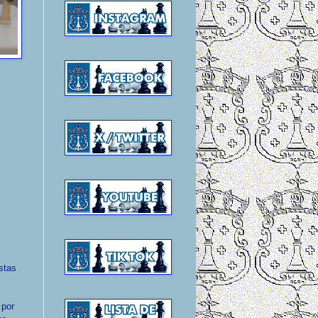
stas
 por