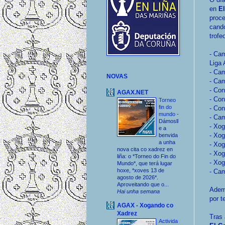
en
El
proc
cand
trofe
- Cam
Liga
- Ca
NOVAS
- Ca
- Con
AGAX.NET
- Con
Torneo
fin do
- Con
mundo
-
- Cam
Dámosll
- Xog
e a
- Xog
benvida
a unha
- Xog
nova cita co xadrez en
- Xog
liña: o *Torneo do Fin do
- Xo
Mundo*, que terá lugar
hoxe, *xoves 13 de
- Cam
agosto de 2026*.
Aproveitando que o...
Adema
Hai unha semana
por t
AGAX - Xogando co
Xadrez
Tras 
Activida