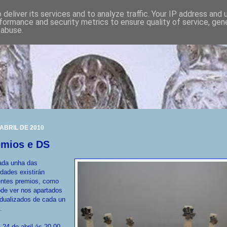
deliver its services and to analyze traffic. Your IP address and
formance and security metrics to ensure quality of service, ge
 abuse.
 ABRIL DE 2010
emios e DS
ada unha das
idades existirán
entes premios, como
de ver nos apartados
idualizados de cada un
.
 24 de abril ás 20,00