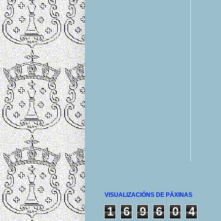
VISUALIZACIÓNS DE PÁXINAS
1
6
9
6
0
4