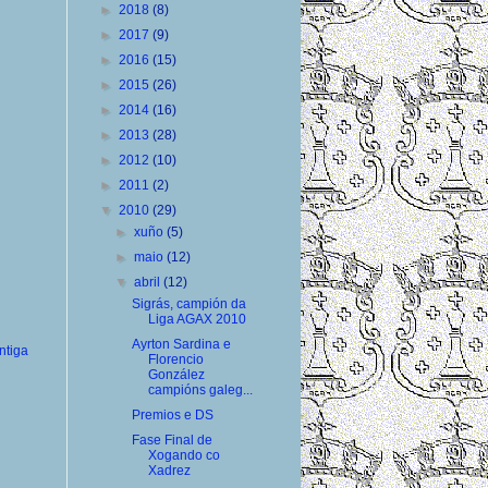
►
2018
(8)
►
2017
(9)
►
2016
(15)
►
2015
(26)
►
2014
(16)
►
2013
(28)
►
2012
(10)
►
2011
(2)
▼
2010
(29)
►
xuño
(5)
►
maio
(12)
▼
abril
(12)
Sigrás, campión da
Liga AGAX 2010
Ayrton Sardina e
ntiga
Florencio
González
campións galeg...
Premios e DS
Fase Final de
Xogando co
Xadrez