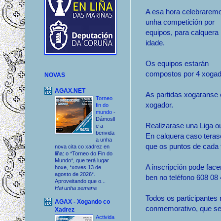
A esa hora celebrarem
unha competición por
equipos, para calquera
idade.
Os equipos estarán
compostos por 4 xogad
NOVAS
AGAX.NET
As partidas xogaranse 
Torneo
xogador.
fin do
mundo
-
Dámosll
Realizarase una Liga ou
e a
benvida
En calquera caso teras
a unha
que os puntos de cada 
nova cita co xadrez en
liña: o *Torneo do Fin do
Mundo*, que terá lugar
A inscripción pode fac
hoxe, *xoves 13 de
agosto de 2026*.
ben no teléfono 608 08 
Aproveitando que o...
Hai unha semana
Todos os participantes 
AGAX - Xogando co
conmemorativo, que se 
Xadrez
Activida