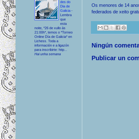
des do
Os menores de 14 anos 
Dia de
Galicia
-
federados de xeito gra
Lembra
que
esta
noite, *26 de xullo ás
21:00h*, temos o *Torneo
Online Día de Galicia* en
Lichess. Toda a
Ningún comenta
información e a ligazón
para inscribirte: http...
Hai unha semana
Publicar un com