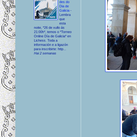
des do
Dia de
Galicia
-
Lembra
que
esta
noite, *26 de xullo ás
21:00h*, temos o *Torneo
Online Día de Galicia* en
Lichess. Toda a
información e a ligazón
para inscribirte: http...
Hai 2 semanas