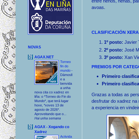
entre nenos, nenas, pai
avoas.
CLASIFICACIÓN XERA
1º posto:
Javier 
NOVAS
2º posto:
José M
3º posto:
Xan Vie
AGAX.NET
Torneo
fin do
PREMIOS POR CATEG
mundo
-
Dámosll
Primeiro clasifi
e a
Primeiro clasifi
benvida
a unha
nova cita co xadrez en
Grazas a todas as pers
liña: o *Torneo do Fin do
desfrutar do xadrez na
Mundo*, que terá lugar
hoxe, *xoves 13 de
a experiencia en vindei
agosto de 2026*.
Aproveitando que o...
Hai unha semana
AGAX - Xogando co
Xadrez
Activida