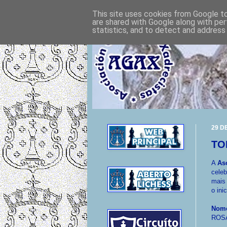
This site uses cookies from Google to 
are shared with Google along with per
statistics, and to detect and address
29 D
TO
A
As
celeb
mais 
o ini
Nome
ROS