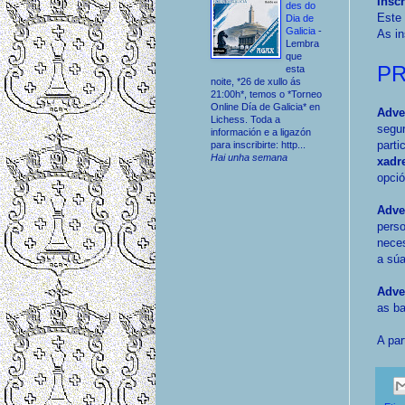
Insc
des do
Este 
Dia de
Galicia
-
As in
Lembra
que
PR
esta
noite, *26 de xullo ás
21:00h*, temos o *Torneo
Online Día de Galicia* en
Adve
Lichess. Toda a
segur
información e a ligazón
parti
para inscribirte: http...
Hai unha semana
xadr
opció
Adve
perso
neces
a súa
Adve
as b
A par