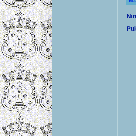
Etiq
Ni
Pub