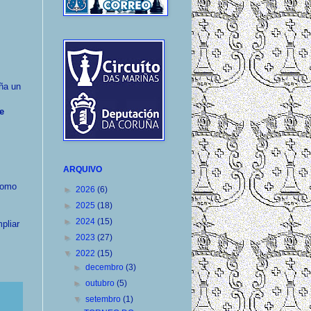
eña un
de
ARQUIVO
 como
►
2026
(6)
►
2025
(18)
►
2024
(15)
pliar
►
2023
(27)
▼
2022
(15)
►
decembro
(3)
►
outubro
(5)
▼
setembro
(1)