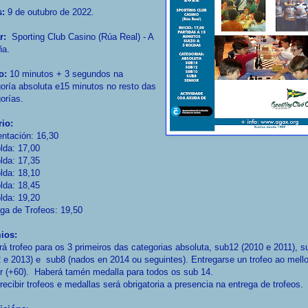
s:
9 de outubro de 2022.
r:
Sporting Club Casino (Rúa Real) - A
ña.
o:
10 minutos + 3 segundos na
oría absoluta e15 minutos no resto das
orías.
rio:
ntación: 16,30
lda: 17,00
lda: 17,35
lda: 18,10
lda: 18,45
lda: 19,20
ga de Trofeos: 19,50
ios:
á trofeo para os 3 primeiros das categorias absoluta, sub12 (2010 e 2011), 
 e 2013) e sub8 (nados en 2014 ou seguintes). Entregarse un trofeo ao mello
r (+60). Haberá tamén medalla para todos os sub 14.
recibir trofeos e medallas será obrigatoria a presencia na entrega de trofeos.