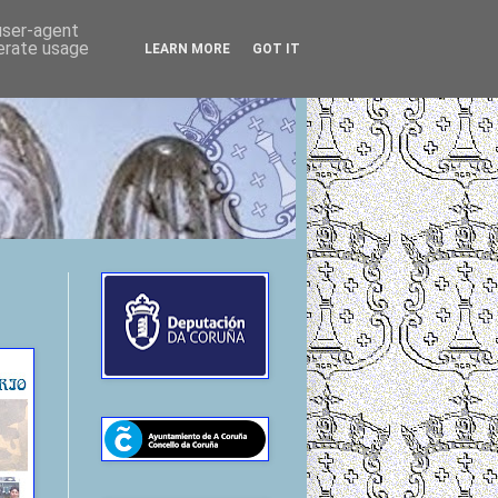
 user-agent
nerate usage
LEARN MORE
GOT IT