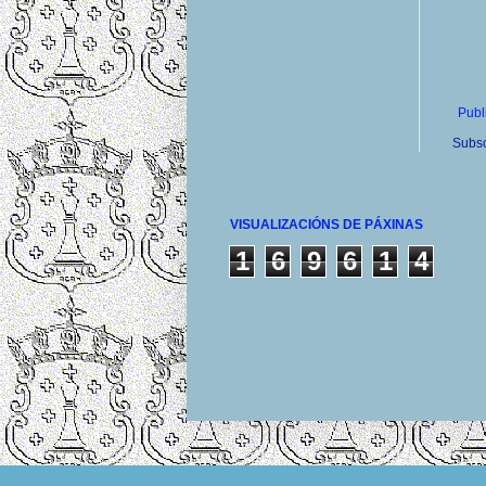
Publ
Subsc
VISUALIZACIÓNS DE PÁXINAS
1
6
9
6
1
4