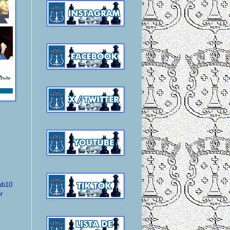
sub10
r