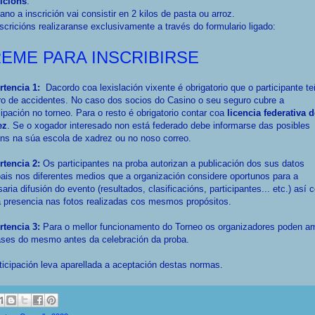
ricións
:
ano a inscrición vai consistir en 2 kilos de pasta ou arroz.
scricións realizaranse exclusivamente a través do formulario ligado:
EME PARA INSCRIBIRSE
rtencia 1:
Dacordo coa lexislación vixente é obrigatorio que o participante t
o de accidentes. No caso dos socios do Casino o seu seguro cubre a
cipación no torneo. Para o resto é obrigatorio contar coa
licencia federativa 
ez
. Se o xogador interesado non está federado debe informarse das posibles
ns na súa escola de xadrez ou no noso correo.
rtencia 2:
Os participantes na proba autorizan a publicación dos sus datos
ais nos diferentes medios que a organización considere oportunos para a
aria difusión do evento (resultados, clasificacións, participantes... etc.) así
 presencia nas fotos realizadas cos mesmos propósitos.
rtencia 3:
Para o mellor funcionamento do Torneo os organizadores poden am
ases do mesmo antes da celebración da proba.
ticipación leva aparellada a aceptación destas normas.