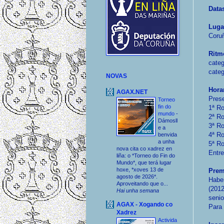
Data
Luga
Coru
Ritm
categ
categ
NOVAS
Hora
AGAX.NET
Prese
Torneo
fin do
1ª Ro
mundo
-
2ª Ro
Dámosll
3ª Ro
e a
4ª Ro
benvida
a unha
5ª Ro
nova cita co xadrez en
Entre
liña: o *Torneo do Fin do
Mundo*, que terá lugar
hoxe, *xoves 13 de
Prem
agosto de 2026*.
Haber
Aproveitando que o...
(2012
Hai unha semana
senio
AGAX - Xogando co
Para 
Xadrez
Activida