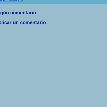
uetas:
Concello 2022
ngún comentario:
licar un comentario