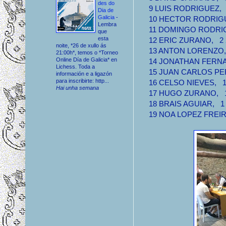
des do
9 LUIS RODRIGUEZ, 3 
Dia de
Galicia
-
10 HECTOR RODRIGUEZ
Lembra
11 DOMINGO RODRIGUE
que
esta
12 ERIC ZURANO, 2 2 
noite, *26 de xullo ás
13 ANTON LORENZO, 2
21:00h*, temos o *Torneo
Online Día de Galicia* en
14 JONATHAN FERNAND
Lichess. Toda a
15 JUAN CARLOS PERE
información e a ligazón
para inscribirte: http...
16 CELSO NIEVES, 1.5
Hai unha semana
17 HUGO ZURANO, 1.5
18 BRAIS AGUIAR, 1 0
19 NOA LOPEZ FREIRIA