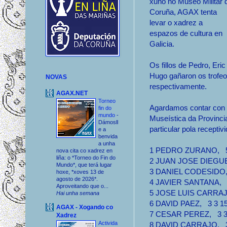
xuño no Museo Militar 
Coruña, AGAX tenta
levar o xadrez a
espazos de cultura en
Galicia.
Os fillos de Pedro, Eric
Hugo gañaron os trofe
NOVAS
respectivamente.
AGAX.NET
Torneo
Agardamos contar con t
fin do
mundo
-
Museística da Provinci
Dámosll
particular pola receptiv
e a
benvida
a unha
1 PEDRO ZURANO, 5 5
nova cita co xadrez en
liña: o *Torneo do Fin do
2 JUAN JOSE DIEGUEZ
Mundo*, que terá lugar
3 DANIEL CODESIDO, 4
hoxe, *xoves 13 de
agosto de 2026*.
4 JAVIER SANTANA, 4 
Aproveitando que o...
5 JOSE LUIS CARRAJO,
Hai unha semana
6 DAVID PAEZ, 3 3 15.
AGAX - Xogando co
7 CESAR PEREZ, 3 3 1
Xadrez
Activida
8 DAVID CARRAJO, 3 3