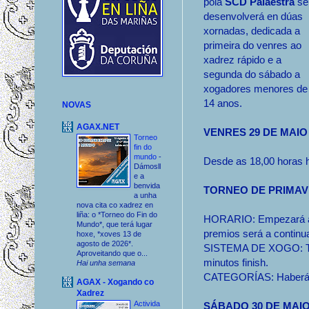
pola
SCD Palaestra
se
desenvolverá en dúas
xornadas, dedicada a
primeira do venres ao
xadrez rápido e a
segunda do sábado a
xogadores menores de
14 anos.
NOVAS
AGAX.NET
VENRES 29 DE MAIO
Torneo
fin do
mundo
-
Desde as 18,00 horas 
Dámosll
e a
benvida
TORNEO DE PRIMAV
a unha
nova cita co xadrez en
liña: o *Torneo do Fin do
HORARIO: Empezará ás 
Mundo*, que terá lugar
premios será a continu
hoxe, *xoves 13 de
agosto de 2026*.
SISTEMA DE XOGO: Torn
Aproveitando que o...
minutos finish.
Hai unha semana
CATEGORÍAS: Haberá u
AGAX - Xogando co
Xadrez
Activida
SÁBADO 30 DE MAI