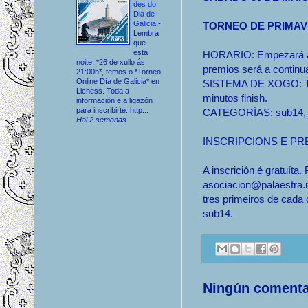
des do
Dia de
Galicia
-
TORNEO DE PRIMAV
Lembra
que
esta
HORARIO: Empezará ás 
noite, *26 de xullo ás
premios será a continu
21:00h*, temos o *Torneo
Online Día de Galicia* en
SISTEMA DE XOGO: Torn
Lichess. Toda a
minutos finish.
información e a ligazón
para inscribirte: http...
CATEGORÍAS: sub14, s
Hai 2 semanas
INSCRIPCIONS E PR
A inscrición é gratuíta.
asociacion@palaestra.n
tres primeiros de cada 
sub14.
Ningún comenta