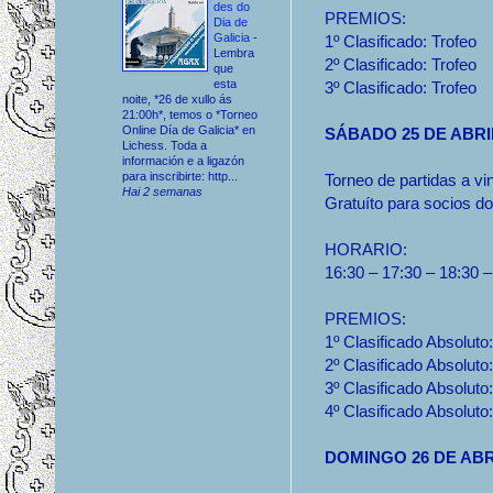
des do
PREMIOS:
Dia de
Galicia
-
1º Clasificado: Trofeo
Lembra
2º Clasificado: Trofeo
que
esta
3º Clasificado: Trofeo
noite, *26 de xullo ás
21:00h*, temos o *Torneo
Online Día de Galicia* en
SÁBADO 25 DE ABRI
Lichess. Toda a
información e a ligazón
para inscribirte: http...
Torneo de partidas a vi
Hai 2 semanas
Gratuíto para socios d
HORARIO:
16:30 – 17:30 – 18:30 –
PREMIOS:
1º Clasificado Absoluto
2º Clasificado Absoluto
3º Clasificado Absoluto
4º Clasificado Absoluto
DOMINGO 26 DE AB