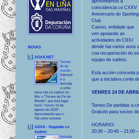
aproveitamos a
coincidencia co CXXV
Aniversario do Sporting
Club
Casino, entidade que
ven apoiando as
actividades do CIDU
dende hai varios anos 
NOVAS
coa recuperación do s
AGAX.NET
equipo de xadrez.
Torneo
fin do
mundo
-
Esta acción conxunta p
Dámosll
que a iniciativa conte 
e a
benvida
a unha
VENRES 24 DE ABRI
nova cita co xadrez en
liña: o *Torneo do Fin do
Mundo*, que terá lugar
Torneo De partidas a ci
hoxe, *xoves 13 de
agosto de 2026*.
Gratuíto para socios d
Aproveitando que o...
Hai unha semana
HORARIO:
AGAX - Xogando co
20:30 – 20:45 – 21:00 –
Xadrez
Activida