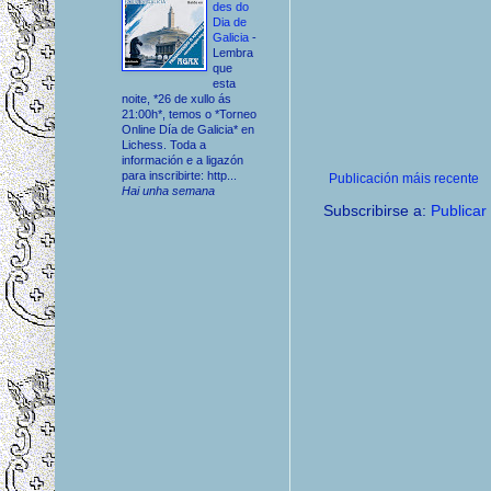
des do
Dia de
Galicia
-
Lembra
que
esta
noite, *26 de xullo ás
21:00h*, temos o *Torneo
Online Día de Galicia* en
Lichess. Toda a
información e a ligazón
para inscribirte: http...
Publicación máis recente
Hai unha semana
Subscribirse a:
Publicar