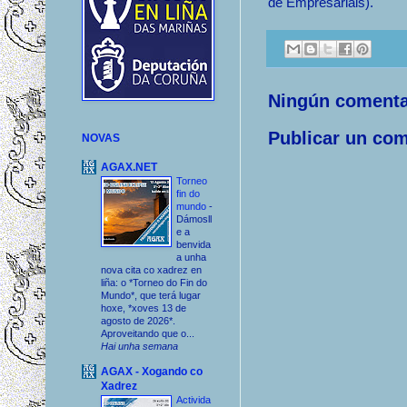
de Empresariais).
Ningún comenta
Publicar un com
NOVAS
AGAX.NET
Torneo
fin do
mundo
-
Dámosll
e a
benvida
a unha
nova cita co xadrez en
liña: o *Torneo do Fin do
Mundo*, que terá lugar
hoxe, *xoves 13 de
agosto de 2026*.
Aproveitando que o...
Hai unha semana
AGAX - Xogando co
Xadrez
Activida