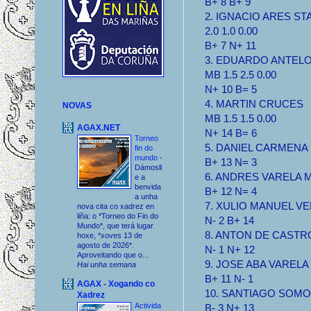
B+ 8 B+ 9
2. IGNACIO ARES ST
2.0 1.0 0.00
B+ 7 N+ 11
3. EDUARDO ANTEL
MB 1.5 2.5 0.00
N+ 10 B= 5
4. MARTIN CRUCES
NOVAS
MB 1.5 1.5 0.00
AGAX.NET
N+ 14 B= 6
Torneo
5. DANIEL CARMENA M
fin do
mundo
-
B+ 13 N= 3
Dámosll
6. ANDRES VARELA MB
e a
benvida
B+ 12 N= 4
a unha
7. XULIO MANUEL VER
nova cita co xadrez en
liña: o *Torneo do Fin do
N- 2 B+ 14
Mundo*, que terá lugar
8. ANTON DE CASTRO 
hoxe, *xoves 13 de
agosto de 2026*.
N- 1 N+ 12
Aproveitando que o...
9. JOSE ABA VARELA S
Hai unha semana
B+ 11 N- 1
AGAX - Xogando co
10. SANTIAGO SOMOZA
Xadrez
Activida
B- 3 N+ 13