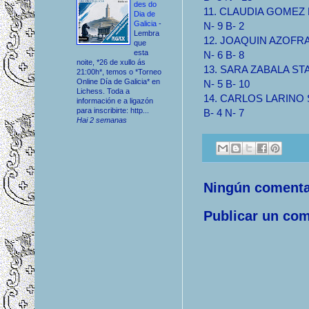
des do
11. CLAUDIA GOMEZ M
Dia de
Galicia
-
N- 9 B- 2
Lembra
12. JOAQUIN AZOFRA S
que
esta
N- 6 B- 8
noite, *26 de xullo ás
13. SARA ZABALA STA 
21:00h*, temos o *Torneo
Online Día de Galicia* en
N- 5 B- 10
Lichess. Toda a
14. CARLOS LARINO ST
información e a ligazón
para inscribirte: http...
B- 4 N- 7
Hai 2 semanas
Ningún comenta
Publicar un com