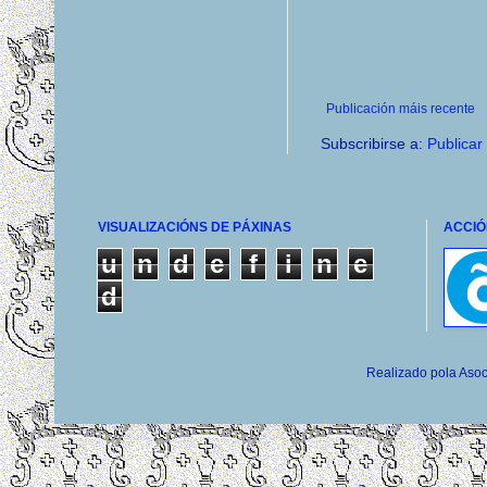
Publicación máis recente
Subscribirse a:
Publicar
VISUALIZACIÓNS DE PÁXINAS
ACCIÓ
u
n
d
e
f
i
n
e
d
Realizado pola Asoc