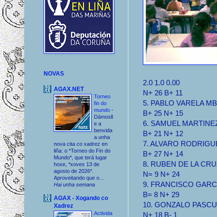
NOVAS
2.0 1.0 0.00
AGAX.NET
N+ 26 B+ 11
Torneo
5. PABLO VARELA MB 2
fin do
mundo
-
B+ 25 N+ 15
Dámosll
6. SAMUEL MARTINEZ 
e a
benvida
B+ 21 N+ 12
a unha
7. ALVARO RODRIGUE
nova cita co xadrez en
liña: o *Torneo do Fin do
B+ 27 N+ 14
Mundo*, que terá lugar
8. RUBEN DE LA CRUZ
hoxe, *xoves 13 de
agosto de 2026*.
N= 9 N+ 24
Aproveitando que o...
9. FRANCISCO GARCIA
Hai unha semana
B= 8 N+ 29
AGAX - Xogando co
10. GONZALO PASCUAL
Xadrez
Activida
N+ 18 B- 1