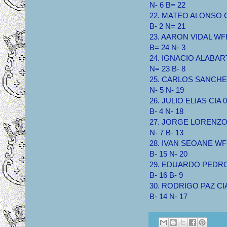
N- 6 B= 22
22. MATEO ALONSO CIA
B- 2 N= 21
23. AARON VIDAL WFF 
B= 24 N- 3
24. IGNACIO ALABART 
N= 23 B- 8
25. CARLOS SANCHEZ 
N- 5 N- 19
26. JULIO ELIAS CIA 0.
B- 4 N- 18
27. JORGE LORENZO C
N- 7 B- 13
28. IVAN SEOANE WFF 
B- 15 N- 20
29. EDUARDO PEDROC
B- 16 B- 9
30. RODRIGO PAZ CIA 
B- 14 N- 17