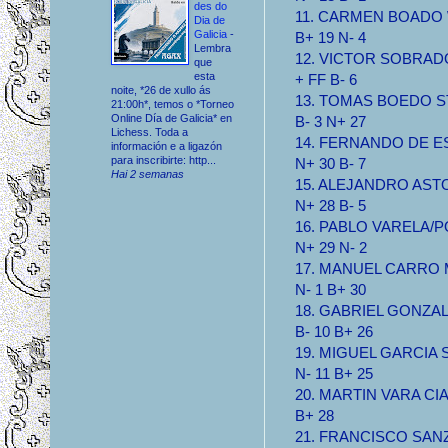
des do
11. CARMEN BOADO WF
Dia de
Galicia
-
B+ 19 N- 4
Lembra
12. VICTOR SOBRADO
que
esta
+ FF B- 6
noite, *26 de xullo ás
13. TOMAS BOEDO STA
21:00h*, temos o *Torneo
Online Día de Galicia* en
B- 3 N+ 27
Lichess. Toda a
14. FERNANDO DE EST
información e a ligazón
para inscribirte: http...
N+ 30 B- 7
Hai 2 semanas
15. ALEJANDRO ASTOR
N+ 28 B- 5
16. PABLO VARELA/PO
N+ 29 N- 2
17. MANUEL CARRO MB
N- 1 B+ 30
18. GABRIEL GONZALEZ
B- 10 B+ 26
19. MIGUEL GARCIA ST
N- 11 B+ 25
20. MARTIN VARA CIA 1
B+ 28
21. FRANCISCO SANZ C