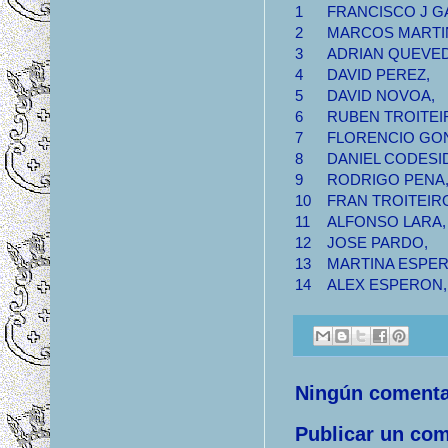
1
FRANCISCO J G
2
MARCOS MARTI
3
ADRIAN QUEVE
4
DAVID PEREZ,
5
DAVID NOVOA,
6
RUBEN TROITEI
7
FLORENCIO GO
8
DANIEL CODESI
9
RODRIGO PENA
10
FRAN TROITEIR
11
ALFONSO LARA
12
JOSE PARDO,
13
MARTINA ESPE
14
ALEX ESPERON
Ningún comenta
Publicar un com