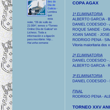
des do
COPA AGAX
Dia de
Galicia
-
Lembra
1ª ELIMINATORIA
que
ALBERTO GARCIA - B
esta
noite, *26 de xullo ás
DANIEL CODESIDO -
21:00h*, temos o *Torneo
ROQUE SANDE - DAV
Online Día de Galicia* en
Lichess. Toda a
XOAN SANDE - JOSE
información e a ligazón
RODRIGO PENA - SI
para inscribirte: http...
Hai unha semana
Vitoria maioritaria dos
2ª ELIMINATORIA
DANIEL CODESIDO -
ALBERTO GARCIA - 
3º ELIMINATORIA
DANIEL CODESIDO -
FINAL
RODRIGO PENA - AL
TORNEO XXV ANI