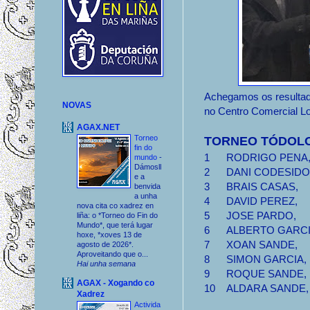
Achegamos os resultad
NOVAS
no Centro Comercial L
AGAX.NET
Torneo
TORNEO TÓDOL
fin do
1
RODRIGO PENA
mundo
-
Dámosll
2
DANI CODESIDO
e a
3
BRAIS CASAS,
benvida
a unha
4
DAVID PEREZ,
nova cita co xadrez en
5
JOSE PARDO,
liña: o *Torneo do Fin do
Mundo*, que terá lugar
6
ALBERTO GARC
hoxe, *xoves 13 de
7
XOAN SANDE,
agosto de 2026*.
Aproveitando que o...
8
SIMON GARCIA,
Hai unha semana
9
ROQUE SANDE,
AGAX - Xogando co
10
ALDARA SANDE
Xadrez
Activida