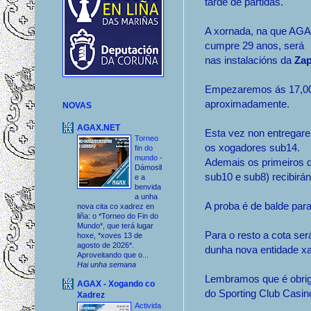
tarde de partidas.
A xornada, na que AG
cumpre 29 anos, será
nas instalacións da
Zap
Empezaremos ás 17,00 e
aproximadamente.
NOVAS
AGAX.NET
Esta vez non entregare
Torneo
os xogadores sub14.
fin do
mundo
-
Ademais os primeiros d
Dámosll
sub10 e sub8) recibirá
e a
benvida
a unha
A proba é de balde par
nova cita co xadrez en
liña: o *Torneo do Fin do
Mundo*, que terá lugar
Para o resto a cota ser
hoxe, *xoves 13 de
agosto de 2026*.
dunha nova entidade xa
Aproveitando que o...
Hai unha semana
Lembramos que é obriga
AGAX - Xogando co
do Sporting Club Casin
Xadrez
Activida