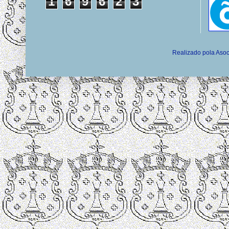
1
6
9
6
2
3
Realizado pola Asoc