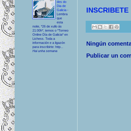
des do
Dia de
INSCRIBETE
Galicia
-
Lembra
que
esta
noite, *26 de xullo ás
21:00h*, temos o *Torneo
Online Día de Galicia* en
Lichess. Toda a
Ningún comenta
información e a ligazón
para inscribirte: http...
Hai unha semana
Publicar un com