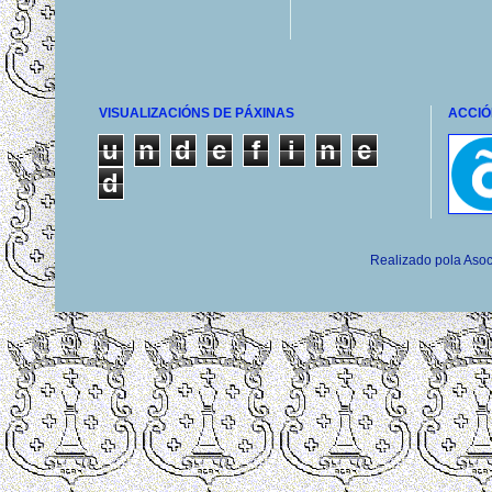
VISUALIZACIÓNS DE PÁXINAS
ACCIÓ
u
n
d
e
f
i
n
e
d
Realizado pola Asoc