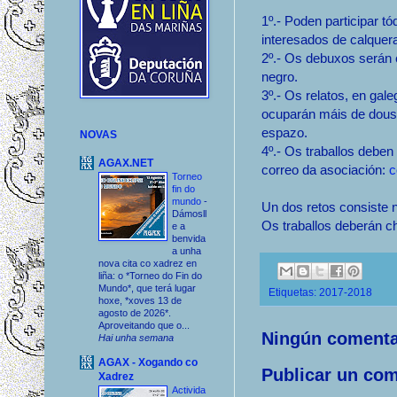
1º.- Poden participar tó
interesados de calquera
2º.- Os debuxos serán 
negro.
3º.- Os relatos, en gale
ocuparán máis de dous 
espazo.
NOVAS
4º.- Os traballos deben
AGAX.NET
correo da asociación:
c
Torneo
fin do
mundo
-
Un dos retos consiste 
Dámosll
Os traballos deberán c
e a
benvida
a unha
nova cita co xadrez en
liña: o *Torneo do Fin do
Mundo*, que terá lugar
Etiquetas:
2017-2018
hoxe, *xoves 13 de
agosto de 2026*.
Aproveitando que o...
Ningún comenta
Hai unha semana
AGAX - Xogando co
Publicar un com
Xadrez
Activida