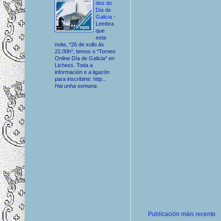
des do
Dia de
Galicia
-
Lembra
que
esta
noite, *26 de xullo ás
21:00h*, temos o *Torneo
Online Día de Galicia* en
Lichess. Toda a
información e a ligazón
para inscribirte: http...
Hai unha semana
Publicación máis recente