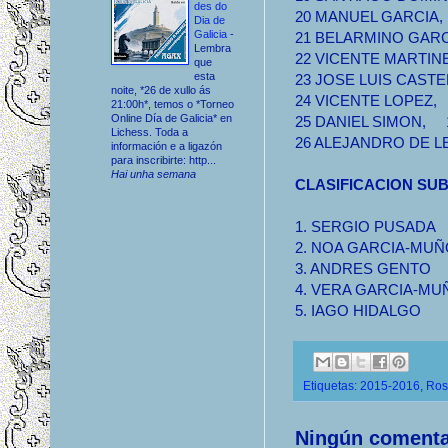
des do
20 MANUEL GARCIA, 1
Dia de
Galicia
-
21 BELARMINO GARCI
Lembra
22 VICENTE MARTINEZ
que
esta
23 JOSE LUIS CASTEL
noite, *26 de xullo ás
24 VICENTE LOPEZ, 16
21:00h*, temos o *Torneo
Online Día de Galicia* en
25 DANIEL SIMON, 1 
Lichess. Toda a
26 ALEJANDRO DE LE
información e a ligazón
para inscribirte: http...
Hai unha semana
CLASIFICACION SUB
1. SERGIO PUSADA
2. NOA GARCIA-MUÑ
3. ANDRES GENTO
4. VERA GARCIA-MU
5. IAGO HIDALGO
Etiquetas:
2015-2016
,
Ros
Ningún comenta