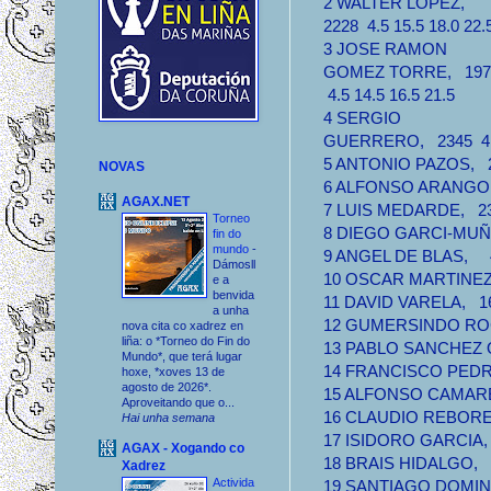
2 WALTER LOPEZ,
2228 4.5 15.5 18.0 22.
3 JOSE RAMON
GOMEZ TORRE, 197
4.5 14.5 16.5 21.5
4 SERGIO
GUERRERO, 2345 4.5 
5 ANTONIO PAZOS, 234
NOVAS
6 ALFONSO ARANGO, 1
AGAX.NET
7 LUIS MEDARDE, 232
Torneo
8 DIEGO GARCI-MUÑOZ
fin do
mundo
-
9 ANGEL DE BLAS, 4 
Dámosll
10 OSCAR MARTINEZ, 
e a
benvida
11 DAVID VARELA, 166
a unha
12 GUMERSINDO ROCH
nova cita co xadrez en
liña: o *Torneo do Fin do
13 PABLO SANCHEZ QU
Mundo*, que terá lugar
14 FRANCISCO PEDREI
hoxe, *xoves 13 de
agosto de 2026*.
15 ALFONSO CAMARER
Aproveitando que o...
16 CLAUDIO REBORED
Hai unha semana
17 ISIDORO GARCIA, 1
AGAX - Xogando co
18 BRAIS HIDALGO, 13
Xadrez
Activida
19 SANTIAGO DOMINGU