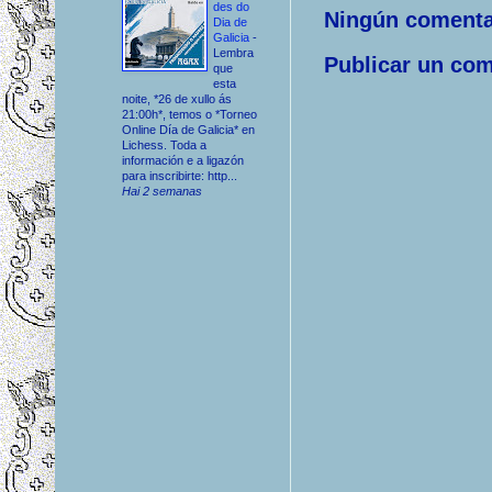
des do
Ningún comenta
Dia de
Galicia
-
Lembra
Publicar un com
que
esta
noite, *26 de xullo ás
21:00h*, temos o *Torneo
Online Día de Galicia* en
Lichess. Toda a
información e a ligazón
para inscribirte: http...
Hai 2 semanas