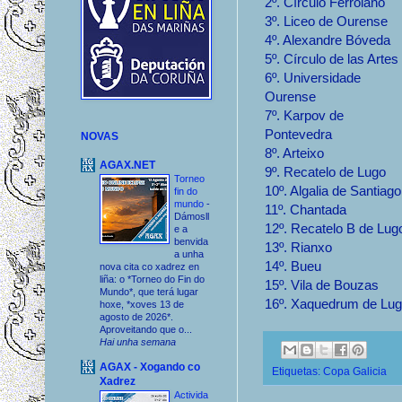
2º. Círculo Ferrolano
3º. Liceo de Ourense
4º. Alexandre Bóveda
5º. Círculo de las Artes
6º. Universidade
Ourense
7º. Karpov de
Pontevedra
NOVAS
8º. Arteixo
AGAX.NET
9º. Recatelo de Lugo
Torneo
10º. Algalia de Santiago
fin do
mundo
-
11º. Chantada
Dámosll
12º. Recatelo B de Lug
e a
benvida
13º. Rianxo
a unha
14º. Bueu
nova cita co xadrez en
liña: o *Torneo do Fin do
15º. Vila de Bouzas
Mundo*, que terá lugar
16º. Xaquedrum de Lu
hoxe, *xoves 13 de
agosto de 2026*.
Aproveitando que o...
Hai unha semana
AGAX - Xogando co
Etiquetas:
Copa Galicia
Xadrez
Activida